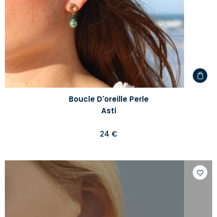
Boucle D'oreille Perle
Asti
24 €
Ajoute
à
votre