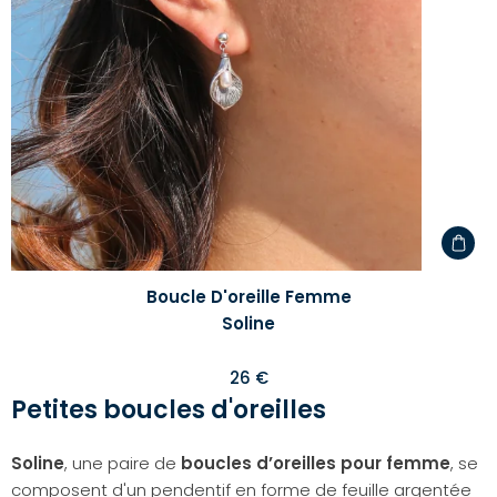
liste
d'envi
Boucle D'oreille Femme
Soline
26 €
Petites boucles d'oreilles
Soline
, une paire de
boucles d’oreilles
pour femme
, se
composent d'un pendentif en forme de feuille argentée