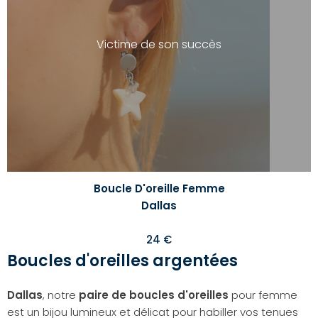
liste
d'envi
Victime de son succès
Boucle D'oreille Femme
Dallas
24 €
Boucles d'oreilles argentées
Dallas
, notre
paire de boucles
d'oreilles
pour femme
est un bijou lumineux et délicat pour habiller vos tenues