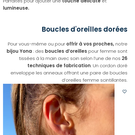
Parfaites pour ajouter une
touche délicate
et
lumineuse.
Boucles d'oreilles dorées
Pour vous-même ou pour
offrir à vos proches,
notre
bijou Yona
: des
boucles d’oreilles
pour femme sont
tissées à la main avec soin selon l’une de nos
26
techniques de fabrication
. Un cordon doré
enveloppe les anneaux offrant une paire de boucles
d’oreilles femme scintillantes.
Ajoute
à
votre
liste
d'envi