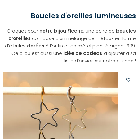
Boucles d'oreilles lumineuses
Craquez pour
notre bijou Flèche
, une paire de
boucles
d’oreilles
composé d’un mélange de métaux en forme
d’
étoiles dorées
à l’or fin et en métal plaqué argent 999.
Ce bijou est aussi une
idée de cadeau
à ajouter à sa
liste d’envies sur notre e-shop !
Ajoute
à
votre
liste
d'envi