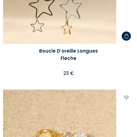
Boucle D'oreille Longues
Fleche
23 €
Ajoute
à
votre
liste
d'envi