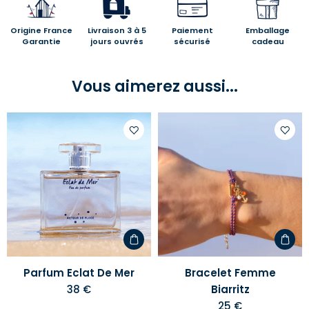
Origine France
Livraison 3 à 5
Paiement
Emballage
Garantie
jours ouvrés
sécurisé
cadeau
Vous aimerez aussi...
Ajouter
Ajoute
à
à
votre
votre
liste
liste
d'envies
d'envi
Parfum Eclat De Mer
Bracelet Femme
38 €
Biarritz
25 €