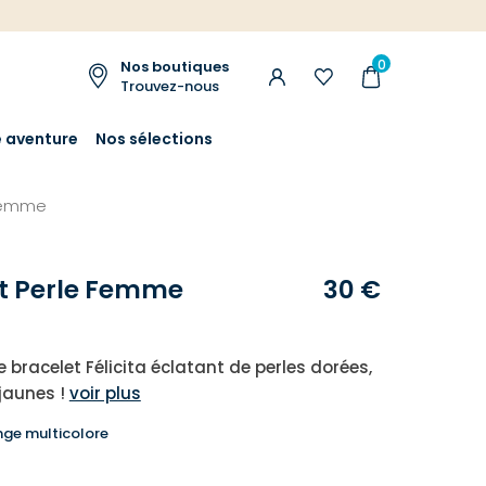
0
Nos boutiques
Trouvez-nous
e aventure
Nos sélections
 femme
t Perle Femme
30 €
 bracelet Félicita éclatant de perles dorées,
jaunes !
voir plus
ge multicolore