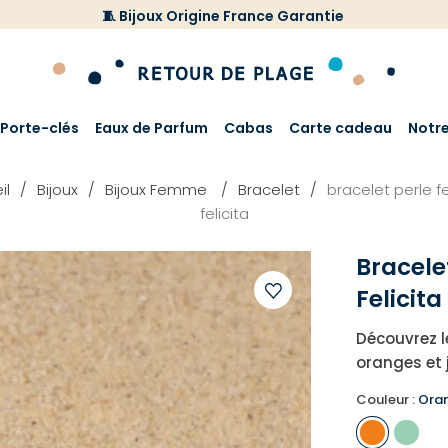
🧵 Bijoux Origine France Garantie
Porte-clés
Eaux de Parfum
Cabas
Carte cadeau
Notr
il
Bijoux
Bijoux Femme
Bracelet
bracelet perle
felicita
Bracele
Felicita
Ajouter
Découvrez le
à
oranges et 
votre
liste
Couleur :
Oran
d'envies