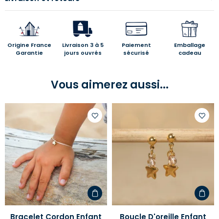
Origine France
Livraison 3 à 5
Paiement
Emballage
Garantie
jours ouvrés
sécurisé
cadeau
Vous aimerez aussi...
Ajouter
Ajoute
à
à
votre
votre
liste
liste
d'envies
d'envi
Bracelet Cordon Enfant
Boucle D'oreille Enfant