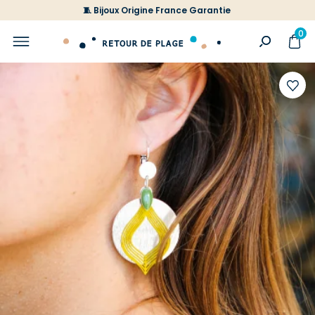
🧵 Bijoux Origine France Garantie
0
Ajoute
à
votre
liste
d'envi