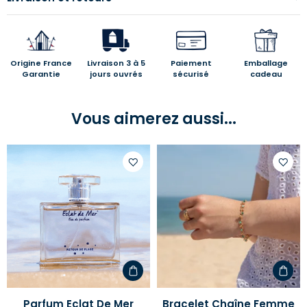
Origine France
Livraison 3 à 5
Paiement
Emballage
Garantie
jours ouvrés
sécurisé
cadeau
Vous aimerez aussi...
Ajouter
Ajoute
à
à
votre
votre
liste
liste
d'envies
d'envi
Parfum Eclat De Mer
Bracelet Chaîne Femme