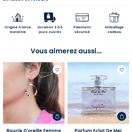
Origine France
Livraison 3 à 5
Paiement
Emballage
Garantie
jours ouvrés
sécurisé
cadeau
Vous aimerez aussi...
Ajouter
Ajoute
à
à
votre
votre
liste
liste
d'envies
d'envi
Boucle D'oreille Femme
Parfum Eclat De Mer