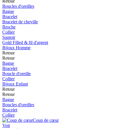
Retour
Boucles d'oreilles
Bague
Bracelet
Bracelet de cheville
Broche
Collier
Sautoir
Gold Filled & fil d'argent
Bijoux Homme
Retour
Retour
Bague
Bracelet
Boucle d'oreille
Collier
Bijoux Enfant
Retour
Retour
Bague
Boucles d'oreilles
Bracelet
Collier
Coup de cœur
Voir