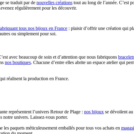
e se traduit par de
nouvelles créations
tout au long de l’année. C’est p
Revenez régulièrement pour les découvrir.
fabriquant tous nos bijoux en France
: plaisir d’offrir une création qui pl
s autres ou simplement pour soi.
C’est avec beaucoup de soin et d’attention que nous fabriquons
bracelet
ans
nos boutiques
. Chacune d’entre elles abrite un espace atelier qui p
qui réalisent la production en France.
cante représentent l’univers Retour de Plage :
nos bijoux
se dévoilent au 
s notre univers. Laissez-vous porter.
me les paquets méticuleusement emballés pour tous vos achats en
magas
piration du moment.