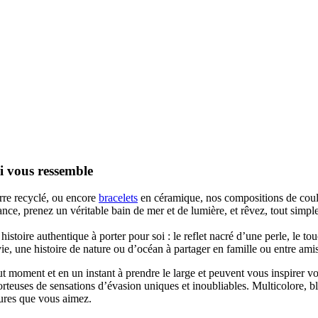
ui vous ressemble
rre recyclé, ou encore
bracelets
en céramique, nos compositions de couleu
rance, prenez un véritable bain de mer et de lumière, et rêvez, tout simp
stoire authentique à porter pour soi : le reflet nacré d’une perle, le tou
e, une histoire de nature ou d’océan à partager en famille ou entre amis
ut moment et en un instant à prendre le large et peuvent vous inspirer 
teuses de sensations d’évasion uniques et inoubliables. Multicolore, blanc
xtures que vous aimez.