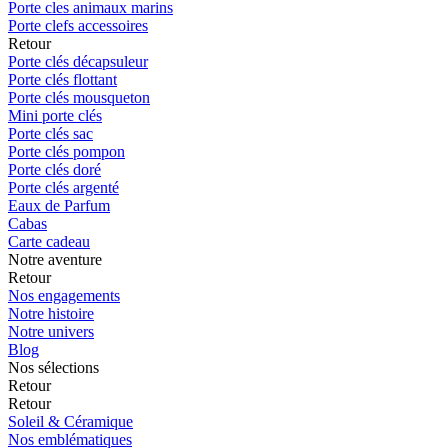
Porte cles animaux marins
Porte clefs accessoires
Retour
Porte clés décapsuleur
Porte clés flottant
Porte clés mousqueton
Mini porte clés
Porte clés sac
Porte clés pompon
Porte clés doré
Porte clés argenté
Eaux de Parfum
Cabas
Carte cadeau
Notre aventure
Retour
Nos engagements
Notre histoire
Notre univers
Blog
Nos sélections
Retour
Retour
Soleil & Céramique
Nos emblématiques