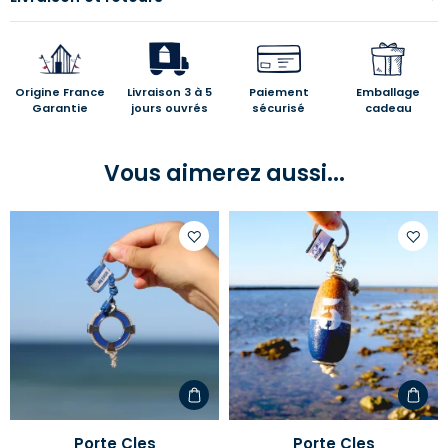
Origine France
Livraison 3 à 5
Paiement
Emballage
Garantie
jours ouvrés
sécurisé
cadeau
Vous aimerez aussi...
Ajouter
Ajoute
à
à
votre
votre
liste
liste
d'envies
d'envi
Porte Cles
Porte Cles