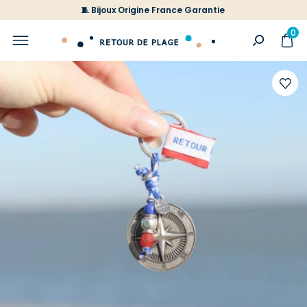
🧵 Bijoux Origine France Garantie
0
Ajoute
à
votre
liste
d'envi