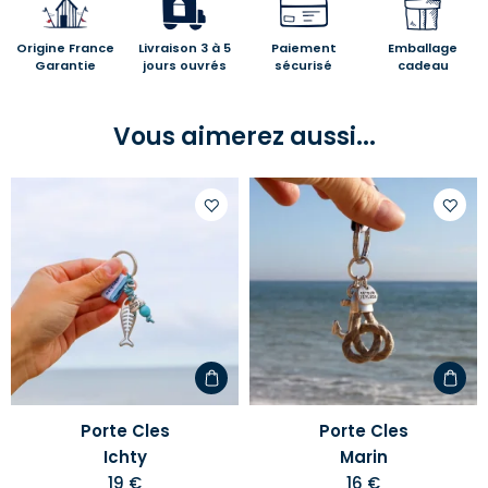
Origine France
Livraison 3 à 5
Paiement
Emballage
Garantie
jours ouvrés
sécurisé
cadeau
Vous aimerez aussi...
Ajouter
Ajoute
à
à
votre
votre
liste
liste
d'envies
d'envi
Porte Cles
Porte Cles
Ichty
Marin
19 €
16 €