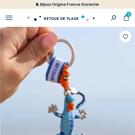
🧵 Bijoux Origine France Garantie
0
Ajoute
à
votre
liste
d'envi