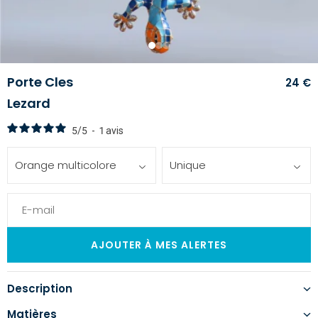
1
2
3
Porte Cles
24 €
Lezard
5
/
5
-
1
avis
Orange multicolore
Unique
Description
Matières