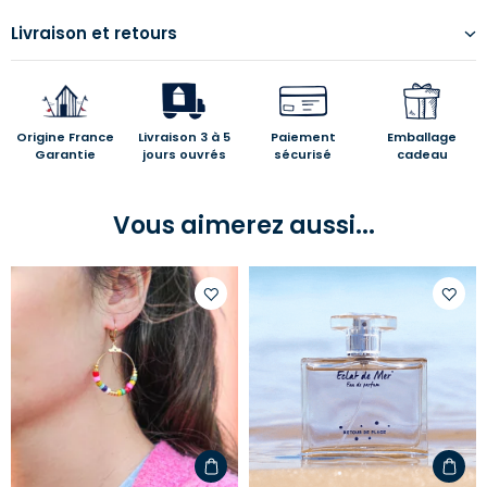
Livraison et retours
Origine France
Livraison 3 à 5
Paiement
Emballage
Garantie
jours ouvrés
sécurisé
cadeau
Vous aimerez aussi...
Ajouter
Ajoute
à
à
votre
votre
liste
liste
d'envies
d'envi