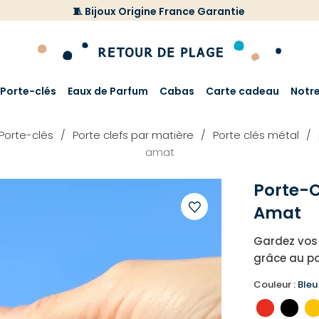
🧵 Bijoux Origine France Garantie
Porte-clés
Eaux de Parfum
Cabas
Carte cadeau
Notr
Porte-clés
Porte clefs par matière
Porte clés métal
amat
Porte-C
Amat
Ajouter
Gardez vos 
à
grâce au po
votre
liste
Couleur :
Bleu
d'envies