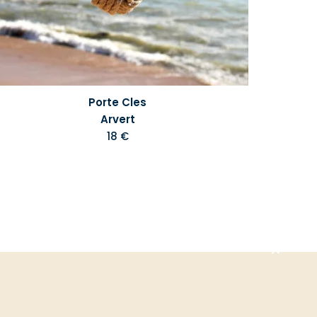
Porte Cles
Arvert
18 €
Aller
en
haut