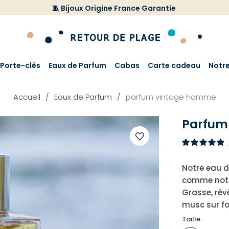
🧵 Bijoux Origine France Garantie
Porte-clés
Eaux de Parfum
Cabas
Carte cadeau
Notr
Accueil
Eaux de Parfum
parfum vintage homme
Parfum
Ajouter
à
Notre eau d
votre
comme notr
liste
Grasse, rév
d'envies
musc sur f
Taille :