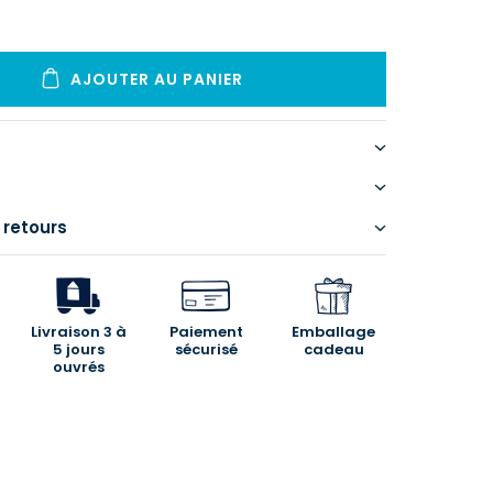
AJOUTER AU PANIER
 retours
Livraison 3 à
Paiement
Emballage
5 jours
sécurisé
cadeau
ouvrés