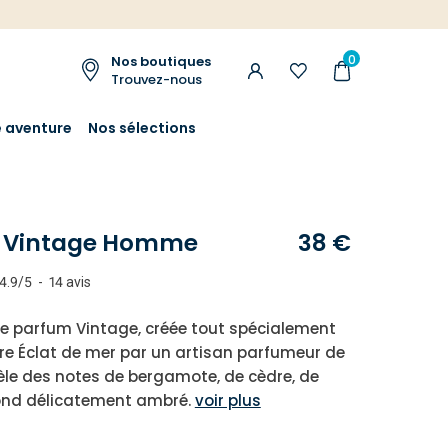
0
Nos boutiques
Trouvez-nous
e aventure
Nos sélections
 Vintage Homme
38 €
4.9
/
5
-
14
avis
e parfum Vintage, créée tout spécialement
e Éclat de mer par un artisan parfumeur de
èle des notes de bergamote, de cèdre, de
ond délicatement ambré.
voir plus