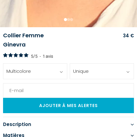
1
2
3
Collier Femme
34 €
Ginevra
5
/
5
-
1
avis
Multicolore
Unique
Description
Matières