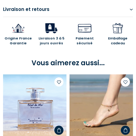
Livraison et retours
Origine France
Livraison 3 à 5
Paiement
Emballage
Garantie
jours ouvrés
sécurisé
cadeau
Vous aimerez aussi...
Ajouter
Ajoute
à
à
votre
votre
liste
liste
d'envies
d'envi