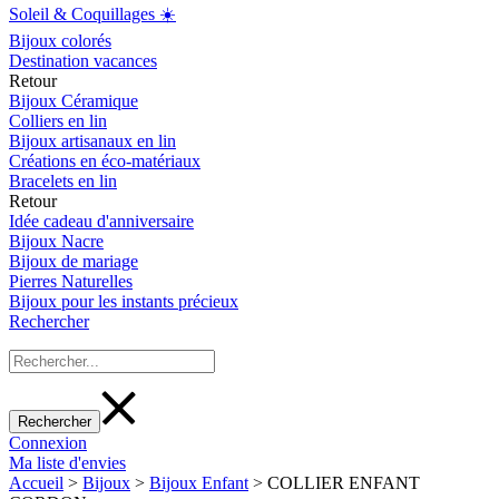
Soleil & Coquillages ☀️
Bijoux colorés
Destination vacances
Retour
Bijoux Céramique
Colliers en lin
Bijoux artisanaux en lin
Créations en éco-matériaux
Bracelets en lin
Retour
Idée cadeau d'anniversaire
Bijoux Nacre
Bijoux de mariage
Pierres Naturelles
Bijoux pour les instants précieux
Rechercher
Connexion
Ma liste d'envies
Accueil
>
Bijoux
>
Bijoux Enfant
>
COLLIER ENFANT