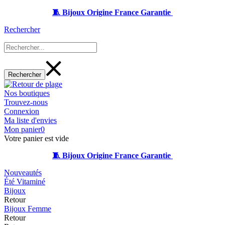
🧵 Bijoux Origine France Garantie
Rechercher
Nos boutiques
Trouvez-nous
Connexion
Ma liste d'envies
Mon panier
0
Votre panier est vide
🧵 Bijoux Origine France Garantie
Nouveautés
Été Vitaminé
Bijoux
Retour
Bijoux Femme
Retour