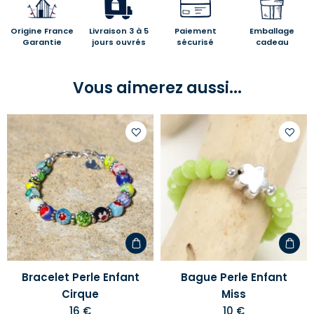
Origine France
Livraison 3 à 5
Paiement
Emballage
Garantie
jours ouvrés
sécurisé
cadeau
Vous aimerez aussi...
Ajouter
Ajoute
à
à
votre
votre
liste
liste
d'envies
d'envi
Bracelet Perle Enfant
Bague Perle Enfant
Cirque
Miss
16 €
10 €