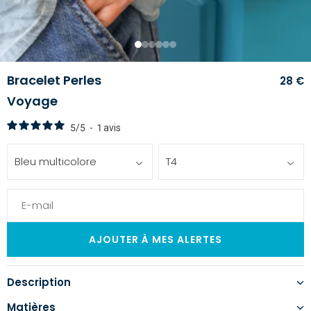
1
2
3
4
5
6
Bracelet Perles
28 €
Voyage
5
/
5
-
1
avis
Bleu multicolore
T4
Description
Matières