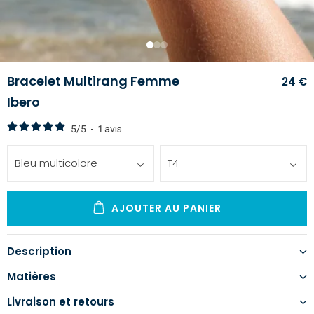
1
2
3
Bracelet Multirang Femme
24 €
Ibero
5
/
5
-
1
avis
Bleu multicolore
T4
AJOUTER AU PANIER
Description
Matières
Livraison et retours