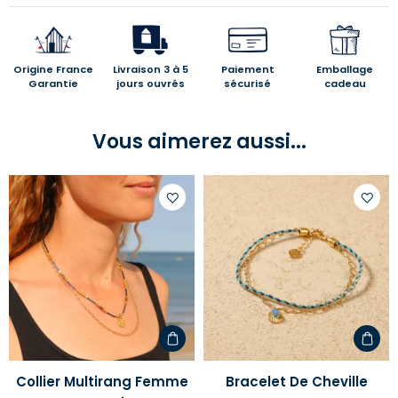
Origine France
Livraison 3 à 5
Paiement
Emballage
Garantie
jours ouvrés
sécurisé
cadeau
Vous aimerez aussi...
Ajouter
Ajoute
à
à
votre
votre
liste
liste
d'envies
d'envi
Collier Multirang Femme
Bracelet De Cheville