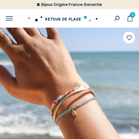
🧵 Bijoux Origine France Garantie
0
Ajoute
à
votre
liste
d'envi