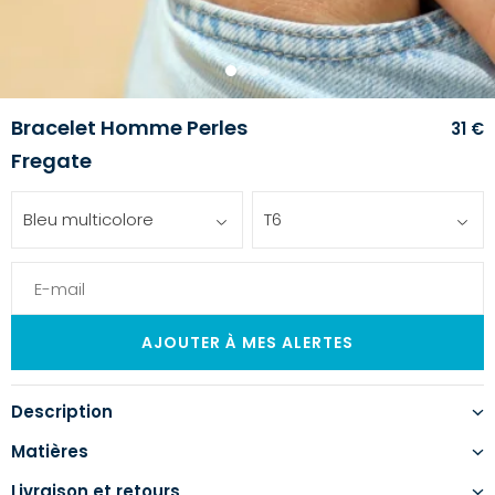
1
2
3
4
Bracelet Homme Perles
31 €
Fregate
Bleu multicolore
T6
Description
Matières
Livraison et retours