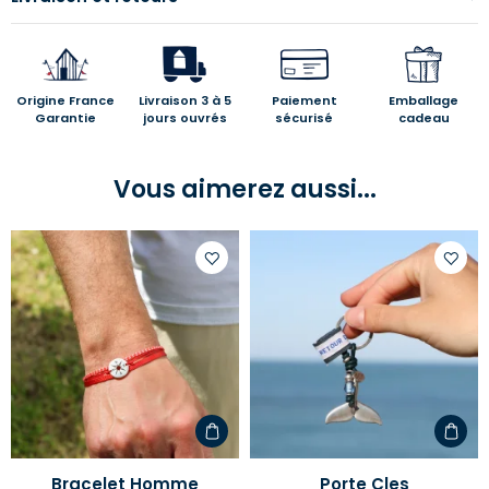
Origine France
Livraison 3 à 5
Paiement
Emballage
Garantie
jours ouvrés
sécurisé
cadeau
Vous aimerez aussi...
Ajouter
Ajoute
à
à
votre
votre
liste
liste
d'envies
d'envi
Bracelet Homme
Porte Cles