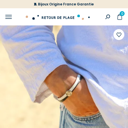
🧵 Bijoux Origine France Garantie
0
Ajoute
à
votre
liste
d'envi