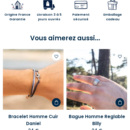
Origine France
Livraison 3 à 5
Paiement
Emballage
Garantie
jours ouvrés
sécurisé
cadeau
Vous aimerez aussi...
Ajouter
Ajoute
à
à
votre
votre
liste
liste
d'envies
d'envi
Bracelet Homme Cuir
Bague Homme Reglable
Daniel
Billy