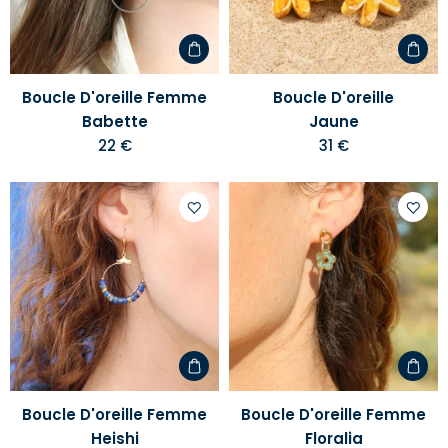
d'envies
d'envi
Boucle D'oreille Femme
Boucle D'oreille
Babette
Jaune
22 €
31 €
Ajouter
Ajoute
à
à
votre
votre
liste
liste
d'envies
d'envi
Boucle D'oreille Femme
Boucle D'oreille Femme
Heishi
Floralia