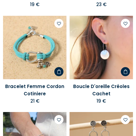
19 €
23 €
Ajouter
Ajoute
à
à
votre
votre
liste
liste
d'envies
d'envi
Bracelet Femme Cordon
Boucle D'oreille Créoles
Cotiniere
Cachet
21 €
19 €
Ajouter
Ajoute
à
à