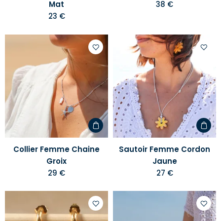
Mat
38 €
23 €
Ajouter
Ajoute
à
à
votre
votre
liste
liste
d'envies
d'envi
Collier Femme Chaine
Sautoir Femme Cordon
Groix
Jaune
29 €
27 €
Ajouter
Ajoute