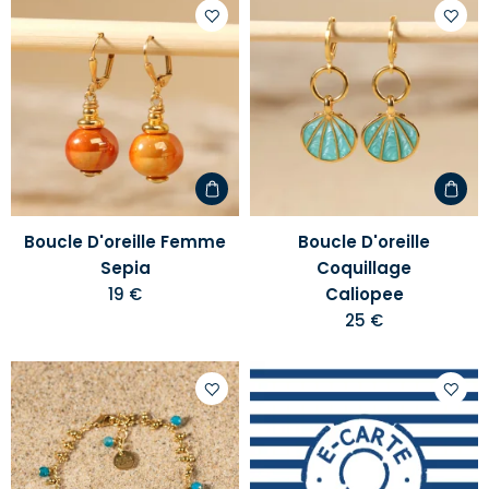
Ajouter
Ajoute
à
à
votre
votre
liste
liste
d'envies
d'envi
Boucle D'oreille Femme
Boucle D'oreille
Sepia
Coquillage
19 €
Caliopee
25 €
Ajouter
Ajoute
à
à
votre
votre