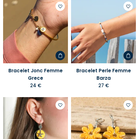
Ajouter
Ajoute
à
à
votre
votre
liste
liste
d'envies
d'envi
Bracelet Jonc Femme
Bracelet Perle Femme
Grece
Barza
24 €
27 €
Ajouter
Ajoute
à
à
votre
votre
liste
liste