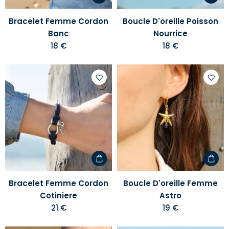
Bracelet Femme Cordon
Boucle D'oreille Poisson
Banc
Nourrice
18 €
18 €
Ajouter
Ajoute
à
à
votre
votre
liste
liste
d'envies
d'envi
Bracelet Femme Cordon
Boucle D'oreille Femme
Cotiniere
Astro
21 €
19 €