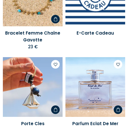
liste
liste
d'envies
d'envi
Bracelet Femme Chaîne
E-Carte Cadeau
Gavotte
23 €
Ajouter
Ajoute
à
à
votre
votre
liste
liste
d'envies
d'envi
Porte Cles
Parfum Eclat De Mer