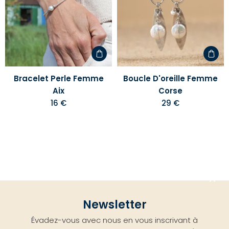
votre
votre
liste
liste
d'envies
d'envi
Bracelet Perle Femme
Boucle D'oreille Femme
Aix
Corse
16 €
29 €
Aller
Newsletter
en
Évadez-vous avec nous en vous inscrivant à
haut