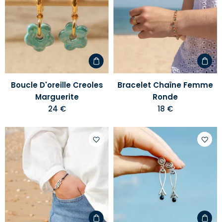
à
à
votre
votre
liste
liste
d'envies
d'envi
Boucle D'oreille Creoles
Bracelet Chaîne Femme
Marguerite
Ronde
24 €
18 €
Ajouter
Ajoute
à
à
votre
votre
liste
liste
d'envies
d'envi